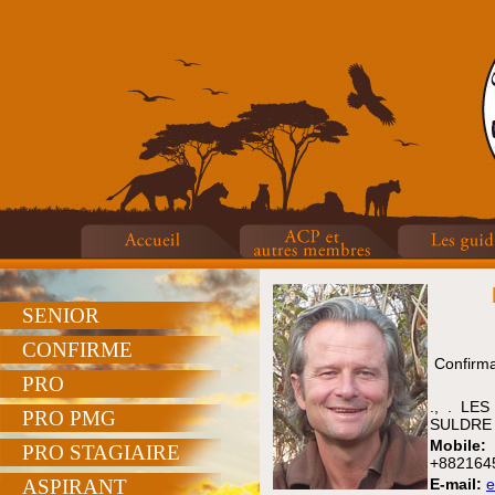
SENIOR
CONFIRME
Confirma
PRO
., . LE
PRO PMG
SULDRE
Mobile:
PRO STAGIAIRE
+882164
ASPIRANT
E-mail:
e