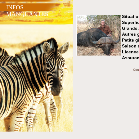
INFOS
MANQUANTES
Situatio
Superfic
Grands
Autres 
Petits g
Saison 
Licence
Assuran
Con