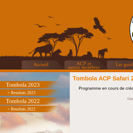
Tombola ACP Safari 
Tombola 2023
Programme en cours de créat
> Resultats 2023
Con
Tombola 2022
> Resultats 2022