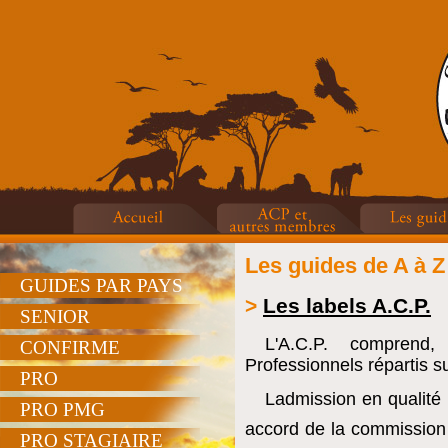
Les guides de A à Z
GUIDES PAR PAYS
>
Les labels A.C.P.
SENIOR
L'A.C.P. comprend
CONFIRME
Professionnels répartis su
PRO
Ladmission en qualité
PRO PMG
accord de la commission 
PRO STAGIAIRE