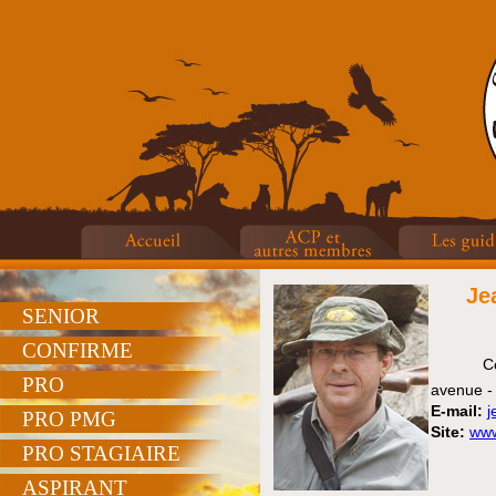
Je
SENIOR
CONFIRME
C
PRO
avenue 
E-mail:
j
PRO PMG
Site:
www
PRO STAGIAIRE
ASPIRANT