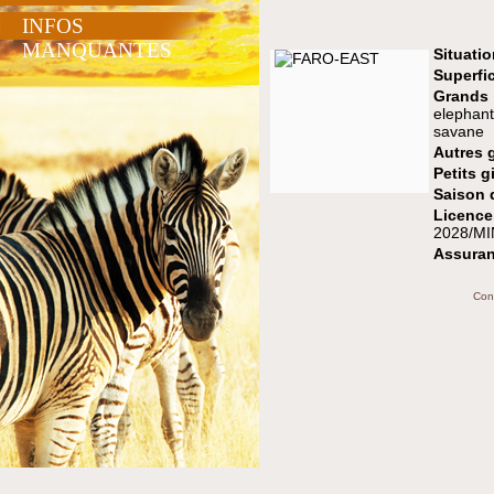
INFOS
MANQUANTES
Situatio
Superfic
Grands
elephant
savane
Autres 
Petits g
Saison 
Licen
2028/M
Assuran
Con