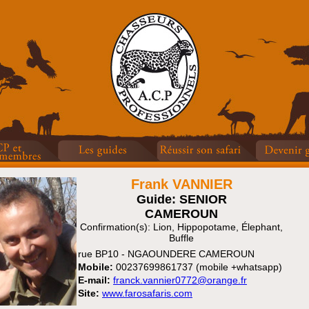
Frank VANNIER
Guide: SENIOR
CAMEROUN
Confirmation(s): Lion, Hippopotame, Élephant,
Buffle
rue BP10 - NGAOUNDERE CAMEROUN
Mobile:
00237699861737 (mobile +whatsapp)
E-mail:
franck.vannier0772@orange.fr
Site:
www.farosafaris.com