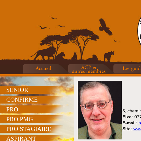
SENIOR
CONFIRME
PRO
5, chemi
Fixe:
07
PRO PMG
E-mail:
b
PRO STAGIAIRE
Site:
www
ASPIRANT