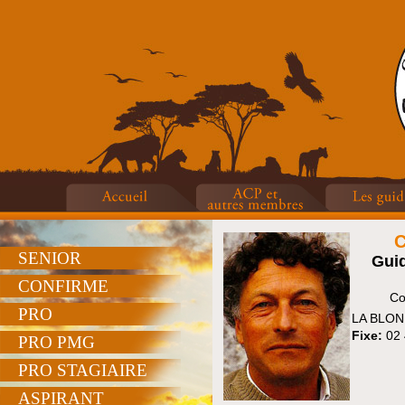
C
SENIOR
Gui
CONFIRME
Co
PRO
LA BLON
Fixe:
02 
PRO PMG
PRO STAGIAIRE
ASPIRANT