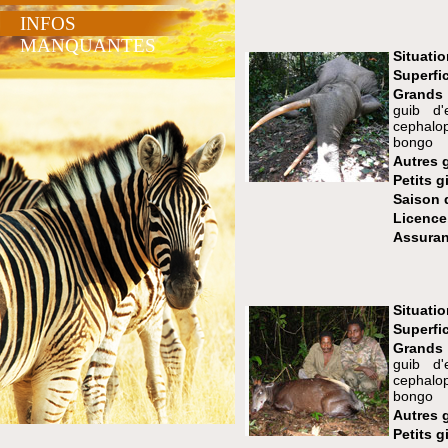
INFOS
MANQUANTES
Situatio
Superfic
Grands
guib d'
cephalo
bongo
Autres 
Petits g
Saison 
Licence
Assuran
Situatio
Superfic
Grands
guib d'
cephalo
bongo
Autres 
Petits g