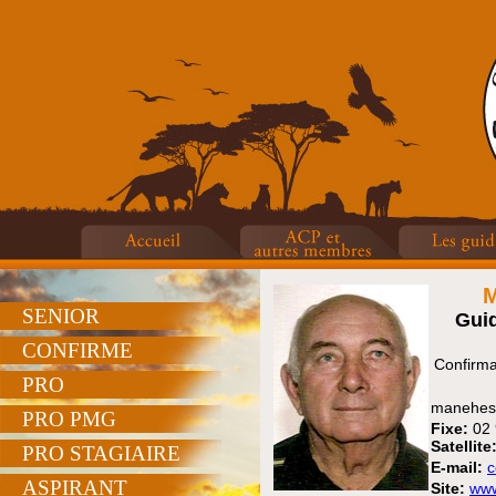
SENIOR
Gui
CONFIRME
Confirma
PRO
manehes
PRO PMG
Fixe:
02 
Satellite
PRO STAGIAIRE
E-mail:
c
ASPIRANT
Site:
www