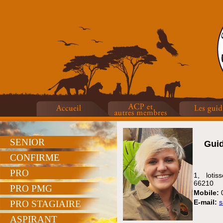
SENIOR
Gui
CONFIRME
PRO
1, loti
66210
PRO PMG
Mobile:
E-mail:
s
PRO STAGIAIRE
ASPIRANT