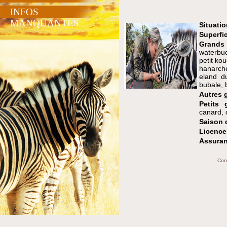
INFOS
MANQUANTES
Situatio
Superfic
Grands
waterbu
petit ko
hanarch
eland du
bubale, 
Autres 
Petits g
canard, c
Saison 
Licence
Assuran
Con